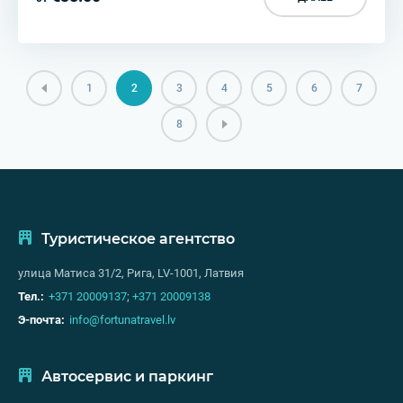
1
2
3
4
5
6
7
8
Туристическое агентство
улица Матиса 31/2, Рига, LV-1001, Латвия
Тел.:
+371 20009137
;
+371 20009138
Э-почта:
info@fortunatravel.lv
Автосервис и паркинг