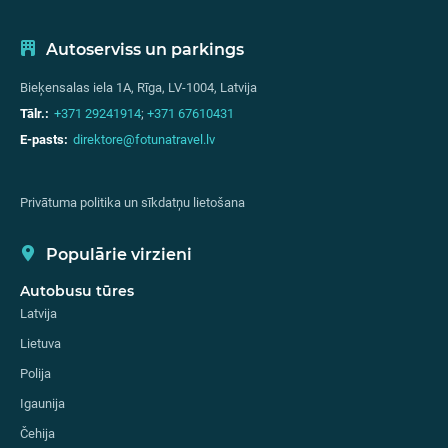
Autoserviss un parkings
Bieķensalas iela 1A, Rīga, LV-1004, Latvija
Tālr.:
+371 29241914
;
+371 67610431
E-pasts:
direktore@fotunatravel.lv
Privātuma politika un sīkdatņu lietošana
Populārie virzieni
Autobusu tūres
Latvija
Lietuva
Polija
Igaunija
Čehija