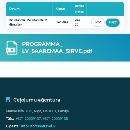
Brīvas
Datumi
Cenas
vietas
22.08.2026 - 23.08.2026 / 2
virs
140.00 €
INFO
PIRKT
diena(as)
20
PROGRAMMA_
LV_SAAREMAA_SIRVE.pdf
Ceļojumu aģentūra
Matīsa iela 31/2, Rīga, LV-1001, Latvija
Tālr.:
+371 20009137
;
+371 20009138
E-pasts:
info@fortunatravel.lv