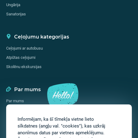
Ungārija
Sanatorijas
Ceļojumu kategorijas
Ceļojumi ar autobusu
Atpūtas ceļojumi
Skolēnu ekskursijas
Par mums
Par mums
Pakalpojumi
Informējam, ka šī tīmekļa vietne lieto
Kontakti
sīkdatnes (angļu val. "cookies"), kas uzkrāj
anonīmus datus par vietnes apmeklējumu.
Sekojiet mums