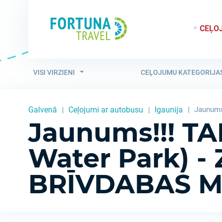
CEĻO
VISI VIRZIENI
CEĻOJUMU KATEGORIJA
Galvenā
Ceļojumi ar autobusu
Igaunija
Jaunums
Jaunums!!! TA
Water Park) -
BRĪVDABAS M