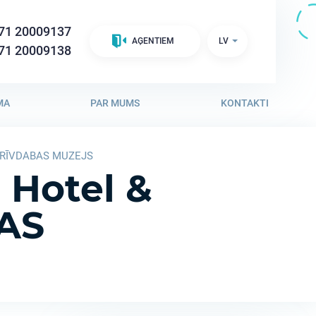
71 20009137
LV
AĢENTIEM
71 20009138
MA
PAR MUMS
KONTAKTI
S BRĪVDABAS MUZEJS
 Hotel &
JAS