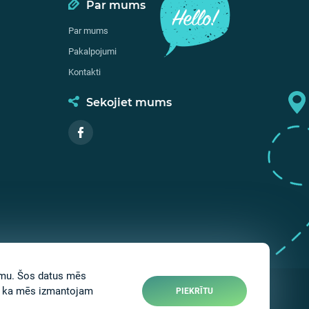
Par mums
Par mums
Pakalpojumi
Kontakti
Sekojiet mums
jumu. Šos datus mēs
at, ka mēs izmantojam
PIEKRĪTU
Web-lapas izstrāde