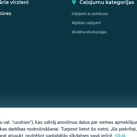
rie virzieni
Ceļojumu kategorijas
tūres
Ceļojumi ar autobusu
Atpūtas ceļojumi
Skolēnu ekskursijas
gļu val. "cookies"), kas uzkrāj anonīmus datus par vietnes apmeklē
ākas darbības nodrošināšanai. Turpinot lietot šo vietni, Jūs piekrīt
arat atsaukt, nodzēšot saglabātās sīkdatnes savā ierīcē.
Sīkāk
.