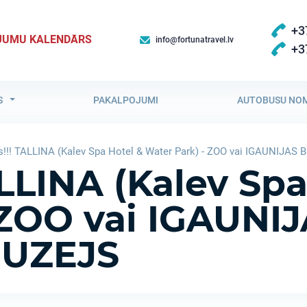
+3
JUMU KALENDĀRS
info@fortunatravel.lv
+3
S
PAKALPOJUMI
AUTOBUSU NO
!!! TALLINA (Kalev Spa Hotel & Water Park) - ZOO vai IGAUNIJA
LLINA (Kalev Spa
 ZOO vai IGAUNI
UZEJS