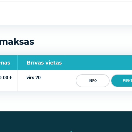
zmaksas
enas
Brīvas vietas
0.00 €
virs 20
PIRK
INFO