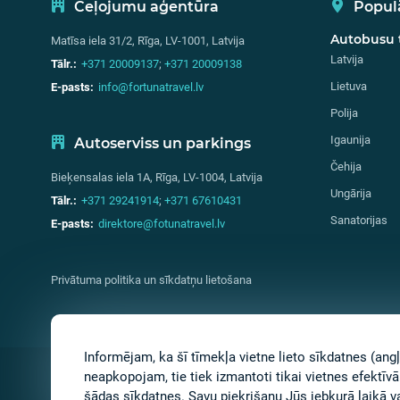
Ceļojumu aģentūra
Populā
Autobusu 
Matīsa iela 31/2, Rīga, LV-1001, Latvija
Latvija
Tālr.:
+371 20009137
;
+371 20009138
Lietuva
E-pasts:
info@fortunatravel.lv
Polija
Igaunija
Autoserviss un parkings
Čehija
Bieķensalas iela 1A, Rīga, LV-1004, Latvija
Ungārija
Tālr.:
+371 29241914
;
+371 67610431
Sanatorijas
E-pasts:
direktore@fotunatravel.lv
Privātuma politika un sīkdatņu lietošana
Informējam, ka šī tīmekļa vietne lieto sīkdatnes (an
neapkopojam, tie tiek izmantoti tikai vietnes efektīv
Copyright 2026 Fortuna Travel.
šādas sīkdatnes. Savu piekrišanu Jūs jebkurā laikā v