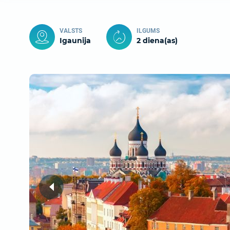
VALSTS
ILGUMS
Igaunija
2 diena(as)