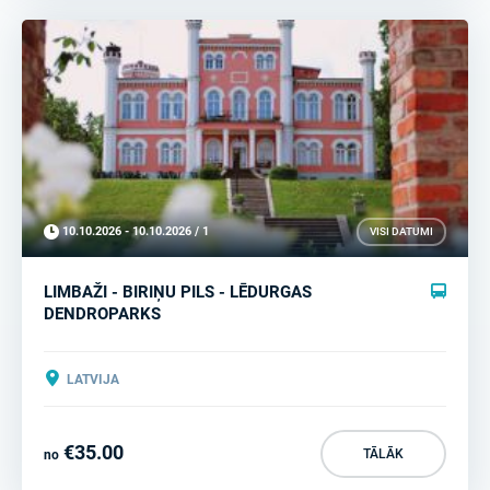
10.10.2026 - 10.10.2026 / 1
VISI DATUMI
LIMBAŽI - BIRIŅU PILS - LĒDURGAS
DENDROPARKS
LATVIJA
€35.00
TĀLĀK
no