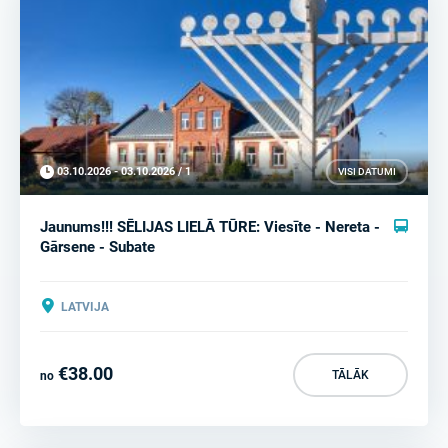
03.10.2026 - 03.10.2026 / 1
VISI DATUMI
Jaunums!!! SĒLIJAS LIELĀ TŪRE: Viesīte - Nereta -
Gārsene - Subate
LATVIJA
€38.00
TĀLĀK
no