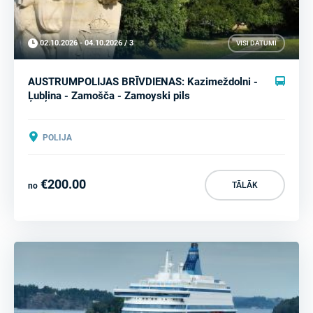
02.10.2026 - 04.10.2026 / 3
VISI DATUMI
AUSTRUMPOLIJAS BRĪVDIENAS: Kazimeždolni -
Ļubļina - Zamošča - Zamoyski pils
POLIJA
€200.00
TĀLĀK
no