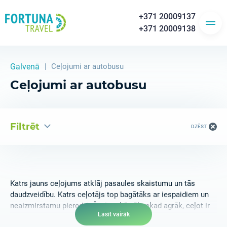
+371 20009137
+371 20009138
Galvenā
Ceļojumi ar autobusu
Ceļojumi ar autobusu
Filtrēt
DZĒST
Katrs jauns ceļojums atklāj pasaules skaistumu un tās
daudzveidību. Katrs ceļotājs top bagātāks ar iespaidiem un
neaizmirstamu pieredzi. Šodien, kā vēl nekad agrāk, ceļot ir
Lasīt vairāk
kļuvis daudz vienkāršāk. Tuvas un tālas zemes šķiet jau ar